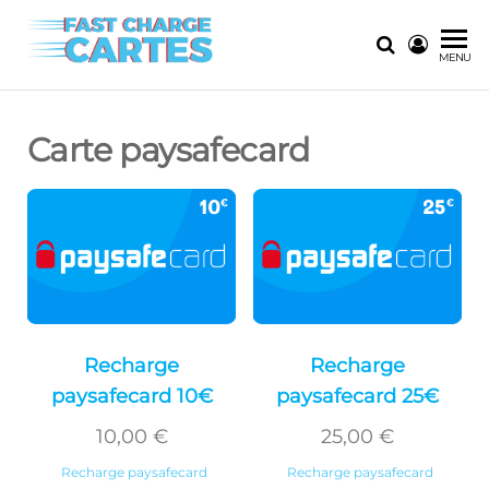
Fast
La solution
MENU
ultime pour
Charge
les
Cartes
recharges
Carte paysafecard
instantanées
Recharge
Recharge
paysafecard 10€
paysafecard 25€
10,00
€
25,00
€
Recharge paysafecard
Recharge paysafecard