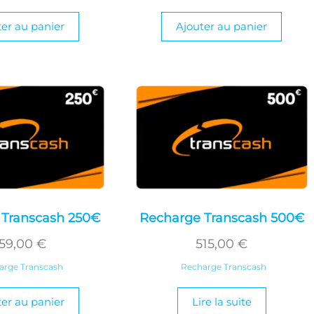
ter au panier
Ajouter au panier
 Transcash 250€
Recharge Transcash 500€
59,00
€
515,00
€
arge Transcash
Recharge Transcash
ter au panier
Lire la suite