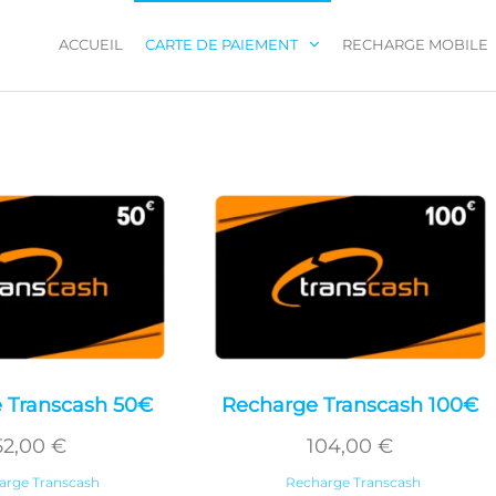
ACCUEIL
CARTE DE PAIEMENT
RECHARGE MOBILE
 Transcash 50€
Recharge Transcash 100€
52,00
€
104,00
€
arge Transcash
Recharge Transcash