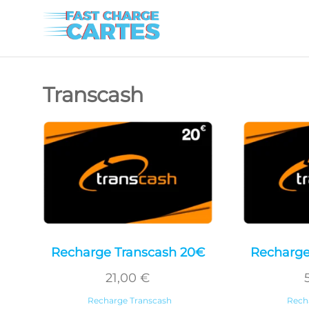
Fast
La solution
ultime pour
Charge
les
Cartes
recharges
Transcash
instantanées
Recharge Transcash 20€
Recharge
21,00
€
Recharge Transcash
Rech