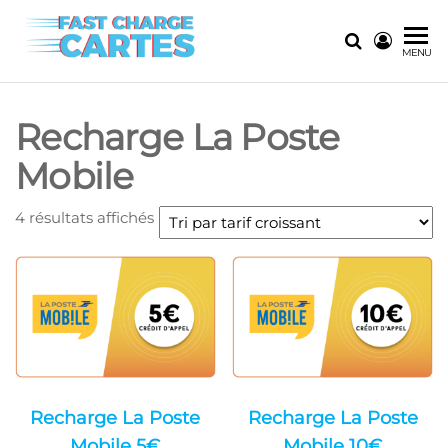
Skip
to
Fast
La solution
MENU
the
ultime pour
Charge
content
les
Cartes
recharges
Recharge La Poste
instantanées
Mobile
Trié
4 résultats affichés
par
prix
croissant
Recharge La Poste
Recharge La Poste
Mobile 5€
Mobile 10€