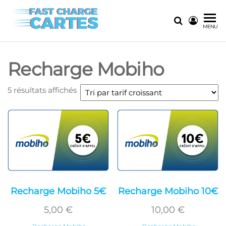
Skip
to
Fast
La solution
MENU
the
ultime pour
Charge
content
les
Cartes
recharges
Recharge Mobiho
instantanées
Trié
5 résultats affichés
par
prix
croissant
Recharge Mobiho 5€
Recharge Mobiho 10€
5,00
€
10,00
€