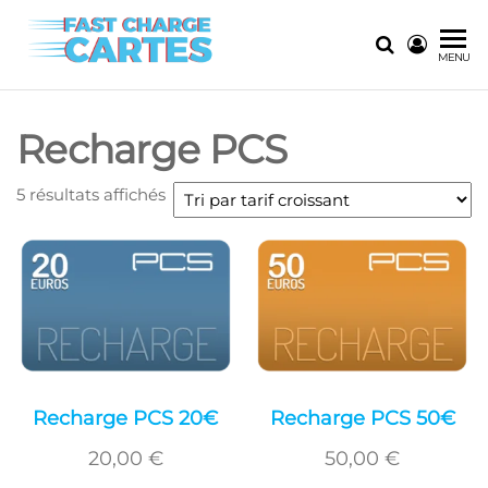
Skip
to
Fast
La solution
MENU
the
ultime pour
Charge
content
les
Cartes
recharges
Recharge PCS
instantanées
Trié
5 résultats affichés
par
prix
croissant
Recharge PCS 20€
Recharge PCS 50€
20,00
€
50,00
€