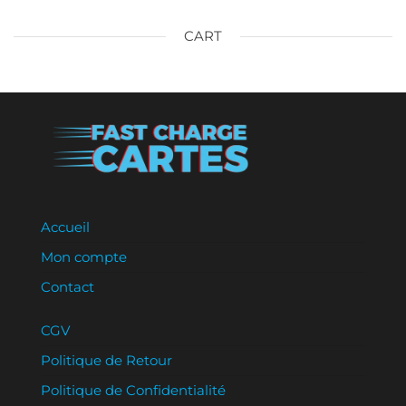
CART
Accueil
Mon compte
Contact
CGV
Politique de Retour
Politique de Confidentialité